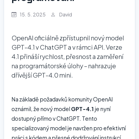
15. 5. 2025
David
OpenAI oficiálně zpřístupnil nový model
GPT-4.1 v ChatGPT a v rámci API. Verze
4.1 přináší rychlost, přesnost a zaměření
na programátorské úlohy – nahrazuje
dřívější GPT-4.0 mini.
Na základě požadavků komunity OpenAI
oznámil, že nový model
GPT-4.1
je nyní
dostupný přímo v ChatGPT. Tento
specializovaný model je navržen pro efektivní
práci s kódem a přesné dodržování instrukcí.