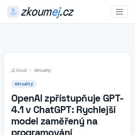
zkoum
ej
.cz
Toggle
Úvod
/
Aktuality
Aktuality
OpenAI zpřístupňuje GPT-
4.1 v ChatGPT: Rychlejší
model zaměřený na
programování